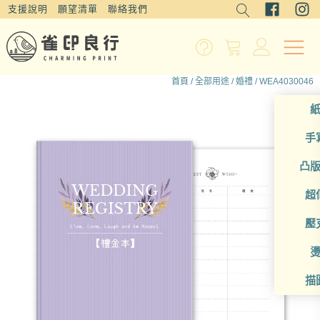
支援說明
願望清單
聯絡我們
首頁
/
全部用途
/
婚禮
/ WEA4030046
手
凸
超
壓
描