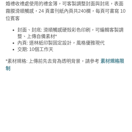
婚禮收禮處使用的禮金簿，可客製調整封面與封底，表面
霧膜滑順觸感，24 頁畫刊紙內頁共240欄，每頁可書寫 10
位賓客
封面、封底: 滑順觸感硬殼彩色印刷，可編輯客製調
整、上傳自備素材*
內頁: 道林紙印製固定設計，風格優雅現代
交期: 10個工作天
*素材規格: 上傳前先去背為透明背景，請參考
素材規格限
制