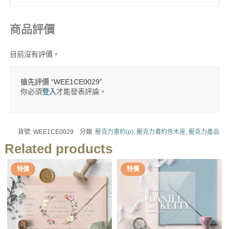
商品評價
目前沒有評價。
搶先評價 “WEE1CE0029”
你必須
登入
才能發表評論。
貨號:
WEE1CE0029
分類:
壓克力書約(p)
,
壓克力書約含木座
,
壓克力產品
Related products
特價
特價