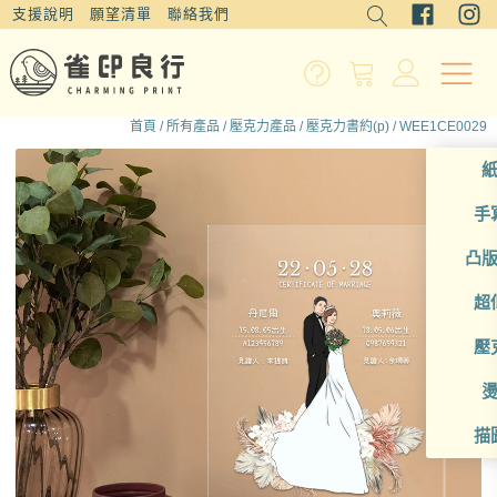
支援說明
願望清單
聯絡我們
首頁
/
所有產品
/
壓克力產品
/
壓克力書約(p)
/ WEE1CE0029
手
凸
超
壓
描