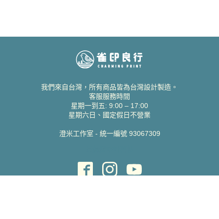
我們來自台灣，所有商品皆為台灣設計製造。
客服服務時間
星期一到五: 9:00 – 17:00
星期六日、國定假日不營業
澄米工作室 - 統一編號 93067309
貝絲愛設計喜帖
取得協助
聯絡雀印
我的帳號
查詢訂單
常見問題 FAQ
支援說明