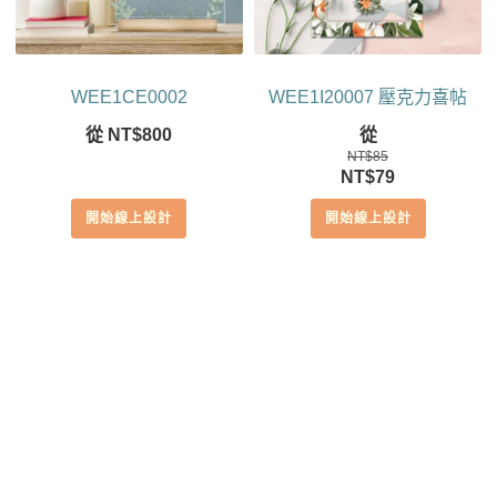
WEE1CE0002
WEE1I20007 壓克力喜帖
從
NT$
800
從
NT$
85
原
目
NT$
79
始
前
開始線上設計
開始線上設計
價
價
格：
格：
NT$85。
NT$79。