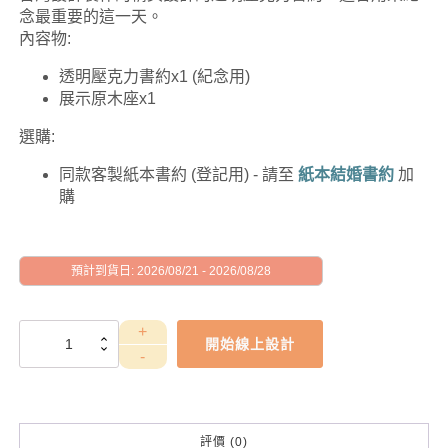
念最重要的這一天。
內容物:
透明壓克力書約x1 (紀念用)
展示原木座x1
選購:
同款客製紙本書約 (登記用) - 請至
紙本結婚書約
加
購
預計到貨日: 2026/08/21 - 2026/08/28
WEE1CE0029
開始線上設計
數
量
評價 (0)