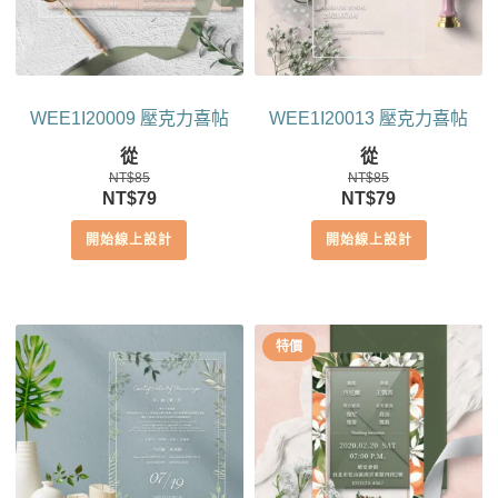
WEE1I20009 壓克力喜帖
WEE1I20013 壓克力喜帖
從
從
NT$
85
NT$
85
原
目
原
目
NT$
79
NT$
79
始
前
始
前
開始線上設計
開始線上設計
價
價
價
價
格：
格：
格：
格：
NT$85。
NT$79。
NT$85。
NT$79。
特價