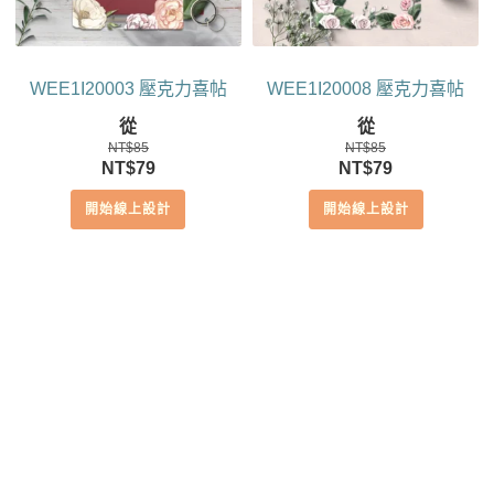
WEE1I20003 壓克力喜帖
WEE1I20008 壓克力喜帖
從
從
NT$
85
NT$
85
原
目
原
目
NT$
79
NT$
79
始
前
始
前
開始線上設計
開始線上設計
價
價
價
價
格：
格：
格：
格：
NT$85。
NT$79。
NT$85。
NT$79。