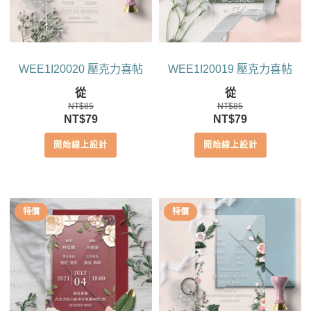
WEE1I20020 壓克力喜帖
WEE1I20019 壓克力喜帖
從
從
NT$
85
NT$
85
原
目
原
目
NT$
79
NT$
79
始
前
始
前
開始線上設計
開始線上設計
價
價
價
價
格：
格：
格：
格：
NT$85。
NT$79。
NT$85。
NT$79。
特價
特價