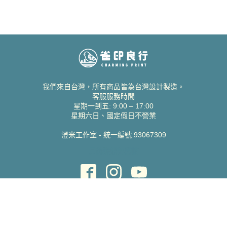
我們來自台灣，所有商品皆為台灣設計製造。
客服服務時間
星期一到五: 9:00 – 17:00
星期六日、國定假日不營業
澄米工作室 - 統一編號 93067309
貝絲愛設計喜帖
取得協助
聯絡雀印
我的帳號
查詢訂單
常見問題 FAQ
支援說明