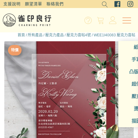
支援說明
願望清單
聯絡我們
首頁
/
所有產品
/
壓克力產品
/
壓克力喜帖4號
/ WEE1I40083 壓克力喜帖
特價
手
凸
超
壓
描