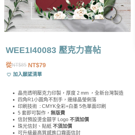
WEE1I40083 壓克力喜帖
從
NT$
79
NT$
85
原
目
加入願望清單
始
前
價
價
晶亮透明壓克力印製，厚度 2 mm ，全新台灣製造
格：
格：
四角R1小圓角不割手，邊緣晶瑩俐落
NT$85。
NT$79。
印刷技術 : CMYK全彩+白墨 5色單面印刷
5 套即可製作，
無版費
信封預設燙金囍字 Logo
不須加價
珠光信封、貼紙
不須加價
可升級最高質感進口霧面信封