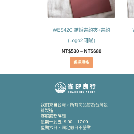
可
在
產
品
WES42C 結婚書約夾+書約
頁
面
(Logo2 珊瑚)
選
價
NT$
530
–
NT$
680
擇
格
選
選擇規格
範
項
圍：
NT$530
到
NT$680
我們來自台灣，所有商品皆為台灣設
計製造。
客服服務時間
星期一到五: 9:00 – 17:00
星期六日、國定假日不營業