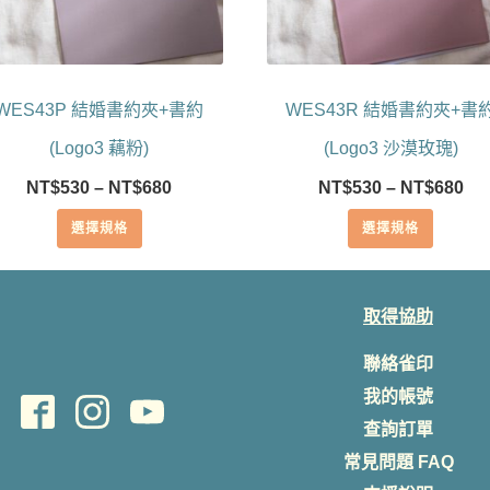
可
可
在
在
產
產
品
品
WES43P 結婚書約夾+書約
WES43R 結婚書約夾+書
頁
頁
面
面
(Logo3 藕粉)
(Logo3 沙漠玫瑰)
選
選
價
價
NT$
530
–
NT$
680
NT$
530
–
NT$
680
擇
擇
格
格
選
選
選擇規格
選擇規格
範
範
項
項
圍：
圍
NT$530
NT
到
到
取得協助
NT$680
NT
聯絡雀印
我的帳號
查詢訂單
常見問題 FAQ