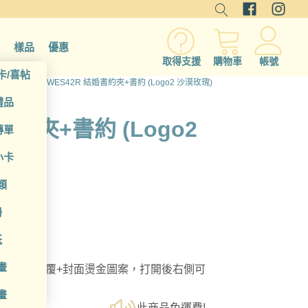
樣品
優惠
取得支援
購物車
帳號
卡/喜帖
結婚書約夾
/ WES42R 結婚書約夾+書約 (Logo2 沙漠玫瑰)
禮品
書約夾+書約 (Logo2
傳單
小卡
類
冊
紙
畫
蘭迪全素色包覆+封面燙金圖案，打開後右側可
畫
此商品免運費!