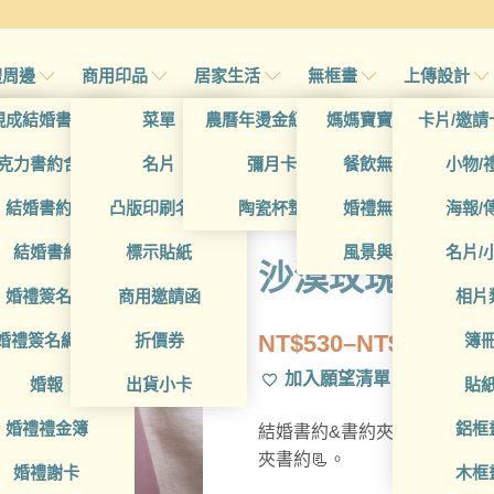
禮周邊
商用印品
居家生活
無框畫
上傳設計
帖
現成結婚書約夾
菜單
農曆年燙金紅包袋
媽媽寶寶無框畫
卡片/邀請
首頁
/
全部用途
/
婚禮
/
現成
帖
克力書約含木座
名片
彌月卡
餐飲無框畫
小物/
WES42R 結婚
喜帖
結婚書約組
凸版印刷名片
陶瓷杯墊
婚禮無框畫
海報/
帖
結婚書約
標示貼紙
風景與藝術
名片/
沙漠玫瑰)
帖
婚禮簽名簿
商用邀請函
相片
NT$
530
–
NT$
680
帖
婚禮簽名綢(p)
折價券
簿
價
加入願望清單
帖
婚報
出貨小卡
貼
格
範
婚禮禮金簿
鋁框
結婚書約&書約夾套組 - 莫
圍：
夾書約📃。
婚禮謝卡
木框
NT$530