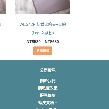
可
在
產
品
約
WES42P 結婚書約夾+書約
頁
面
(Logo2 藕粉)
選
價
NT$
530
–
NT$
680
擇
格
選
選擇規格
範
項
：
圍：
$530
NT$530
到
公司資訊
$680
NT$680
關於我們
隱私權政策
服務條款
蝦皮賣場