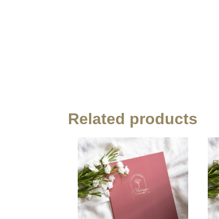
Related products
此
產
品
有
多
種
款
式。