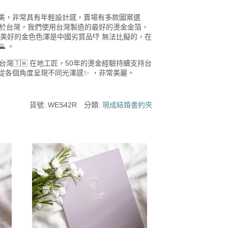
美，非常具有年輕設計感，賣場有多款圖案選
自於台灣，我們使用台灣製造的最好的燙金金箔，
，美好的金色色澤是中國劣質品👎 無法比擬的，在
 。
 台灣🇹🇼 在地工匠，50年的燙金經驗持續支持台
從各個角度呈現不同光澤感✨ ，非常美麗。
貨號:
WES42R
分類:
現成結婚書約夾
此
產
品
有
多
種
款
式。