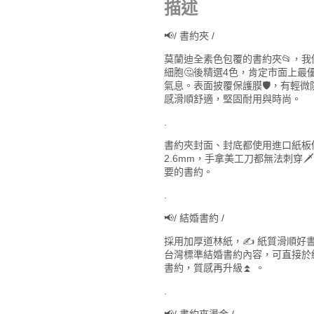
描述
(Logo2
沙
漠
📢/ 書約夾 /
玫
瑰)
莫蘭迪全素色包覆的書約夾📂，我們在
數
細胞🤔後精選4色，肯定市面上
量
氣息。表面披覆保護膜🛡️，有輕
感滑順舒適，堅固耐用與時尚。
.
書約夾封面、封底都使用進口紙板
2.6mm，手拿美工刀都無法刺穿
要的書約。
.
📢/ 結婚書約 /
採用加厚道林紙，✍️ 紙質滑順好書寫，
台灣標準結婚書約內容，可直接於
書約，質感再升級⏫ 。
.