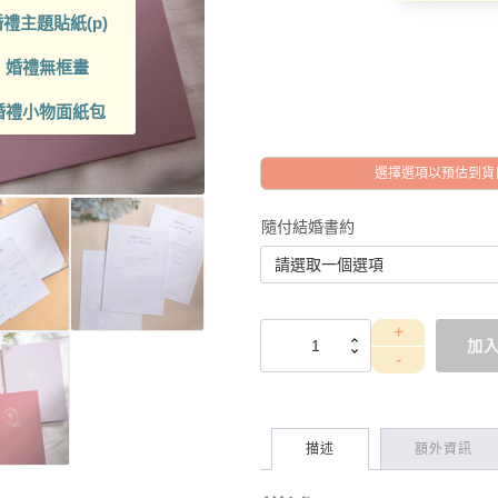
禮主題貼紙(p)
到
NT$680
婚禮無框畫
婚禮小物面紙包
選擇選項以預估到貨
隨付結婚書約
WES42R
加
結
婚
書
約
夾
描述
額外資訊
+書
約