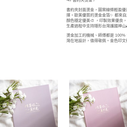
📢/ 書約夾燙金 /
書約夾封面燙金，圖案線條輕盈優
擇。歐美優質的燙金金箔✨ 都來
顏色穩定優美🎨 ，印製效果優良
生產過程中支持隱形台灣護國神山
燙金加工的機械、師傅都是 100%
灣在地設計，值得敬佩。金色印文
此
此
產
產
品
品
有
有
多
多
種
種
款
款
式。
式。