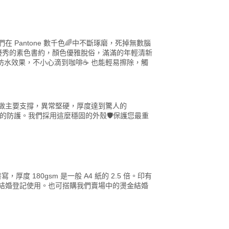
 Pantone 數千色🌈中不斷琢磨，死掉無數腦
最優秀的素色書約，顏色優雅脫俗，滿滿的年輕清新
微防水效果，不小心滴到咖啡☕ 也能輕易擦除，觸
做主要支撐，異常堅硬，厚度達到驚人的
️的防護。我們採用這麼穩固的外殼🛡️保護您最重
厚度 180gsm 是一般 A4 紙的 2.5 倍。印有
結婚登記使用。也可搭購我們賣場中的燙金結婚