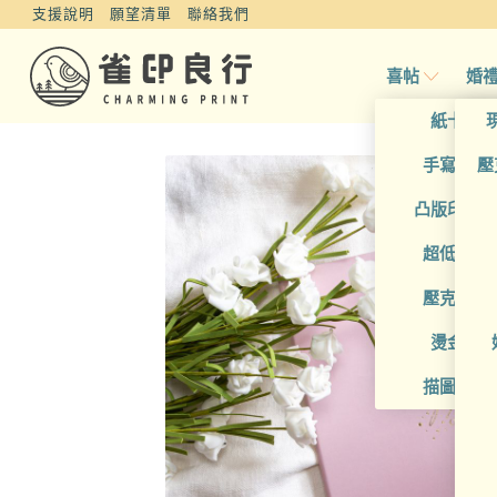
支援說明
願望清單
聯絡我們
喜帖
婚
紙卡喜
手寫風喜
壓
凸版印刷
超低價喜
壓克力喜
燙金喜
描圖紙喜