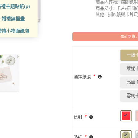
商品內容物: 描圖紙封
禮主題貼紙(p)
商品尺寸: 卡片/描圖紙 
其他: 描圖紙與卡片尺寸
婚禮無框畫
婚禮小物面紙包
預計到貨日: 2
一級卡
萊妮卡
*
選擇紙張
亮面卡
雪銅卡
*
信封
*
貼紙