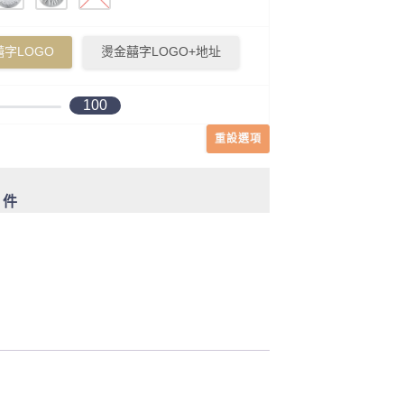
字LOGO
燙金囍字LOGO+地址
100
重設選項
0 件