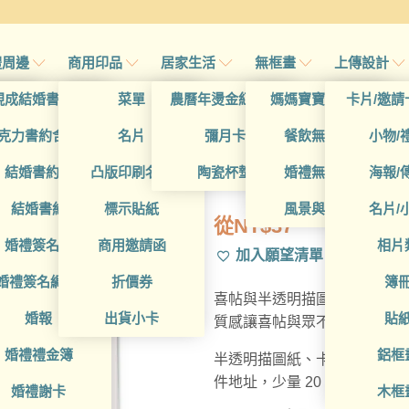
禮周邊
商用印品
居家生活
無框畫
上傳設計
帖
現成結婚書約夾
菜單
農曆年燙金紅包袋
媽媽寶寶無框畫
卡片/邀請
首頁
/
所有產品
/
卡
帖
克力書約含木座
名片
彌月卡
餐飲無框畫
小物/
WEA1VE001
喜帖
結婚書約組
凸版印刷名片
陶瓷杯墊
婚禮無框畫
海報/
帖
結婚書約
標示貼紙
風景與藝術
名片/
從
NT$
37
帖
婚禮簽名簿
商用邀請函
相片
加入願望清單
帖
婚禮簽名綢(p)
折價券
簿
喜帖與半透明描圖紙的浪漫組
帖
婚報
出貨小卡
貼
質感讓喜帖與眾不同。
婚禮禮金簿
鋁框
半透明描圖紙、卡片內容皆可
件地址，少量 20 套即可製作
婚禮謝卡
木框