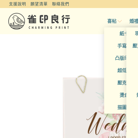
支援說明
願望清單
聯絡我們
喜帖
婚
紙卡喜
手寫風喜
壓
凸版印刷
超低價喜
壓克力喜
燙金喜
描圖紙喜