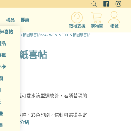
樣品
優惠
取得支援
購物車
帳號
卡/喜帖
片/邀請函(p)
/
描圖紙喜帖no4
/ WEA1VE0015 描圖紙喜帖
禮品
5 描圖紙喜帖
傳單
小卡
類
冊
合，含年輕可愛水滴型迴紋針，若隱若現的
紙
畫
自由編輯調整、彩色印刷，信封可選燙金寄
。
卡片紙張介紹
畫