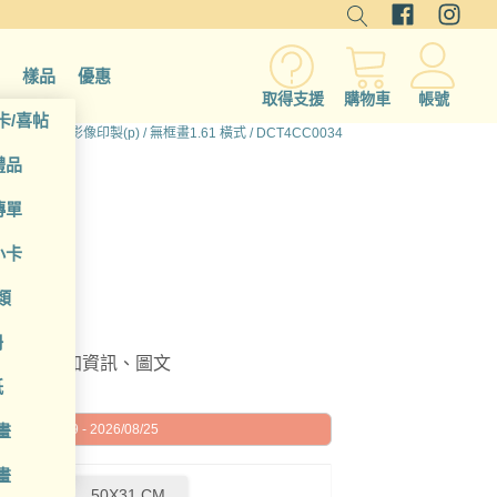
樣品
優惠
取得支援
購物車
帳號
卡/喜帖
有產品
/
少量影像印製(p)
/
無框畫1.61 橫式
/ DCT4CC0034
禮品
傳單
小卡
類
冊
編輯或增加資訊、圖文
紙
畫
026/08/19 - 2026/08/25
畫
2 CM
50X31 CM