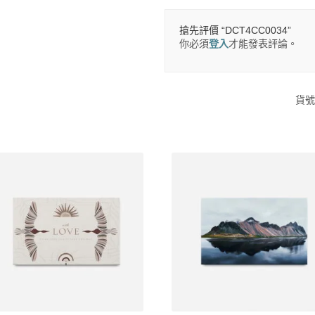
搶先評價 “DCT4CC0034”
你必須
登入
才能發表評論。
貨號