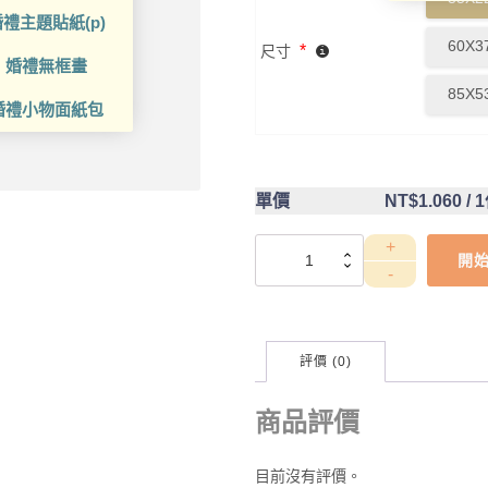
禮主題貼紙(p)
60X3
*
尺寸
婚禮無框畫
85X5
婚禮小物面紙包
單價
NT$1.060
/ 
DCT4CC0034
開
數
量
評價 (0)
商品評價
目前沒有評價。