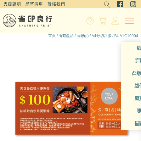
支援說明
願望清單
聯絡我們
首頁
/
所有產品
/
海報(p)
/
A4分切六張
/ BUA1C10004
手
凸
超
壓
描