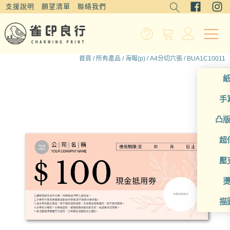
支援說明
願望清單
聯絡我們
首頁
/
所有產品
/
海報(p)
/
A4分切六張
/ BUA1C10011
手
凸
超
壓
描