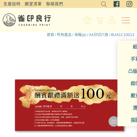
支援說明
願望清單
聯絡我們
首頁
/
所有產品
/
海報(p)
/
A4分切六張
/ BUA1C10013
手
凸
超
壓
描