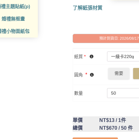
禮主題貼紙(p)
了解紙張材質
婚禮無框畫
婚禮小物面紙包
預計到貨日: 2026/08/17 -
紙質
*
需要
*
圓角
數量
單價
NT$13
/ 1件
總價
NT$670
/ 50 件