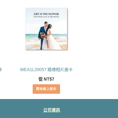
卡
WEA1L20057 婚禮相片謝卡
從
NT$
7
開始線上設計
公司資訊