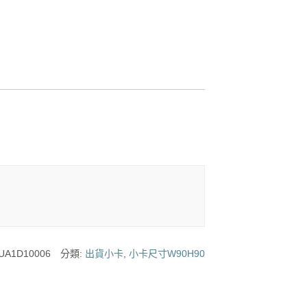
UA1D10006
分類:
出貨小卡
,
小卡尺寸W90H90