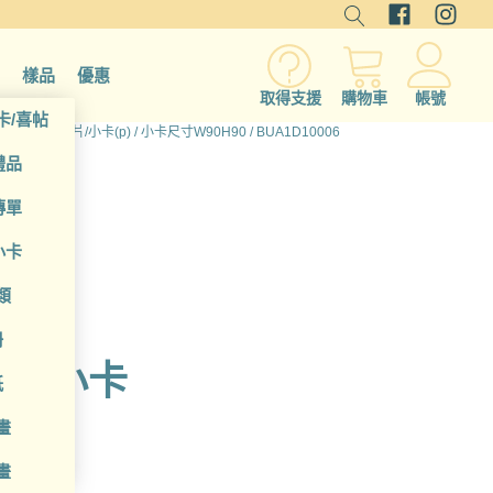
樣品
優惠
取得支援
購物車
帳號
卡/喜帖
所有產品
/
名片/小卡(p)
/
小卡尺寸W90H90
/ BUA1D10006
禮品
傳單
小卡
類
冊
o 小卡
紙
畫
畫