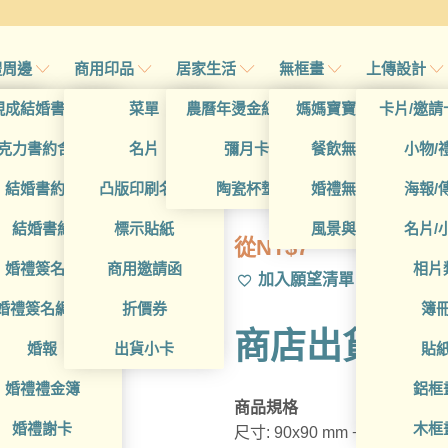
禮周邊
商用印品
居家生活
無框畫
上傳設計
帖
現成結婚書約夾
菜單
農曆年燙金紅包袋
媽媽寶寶無框畫
卡片/邀請
首頁
/
帖
克力書約含木座
名片
彌月卡
餐飲無框畫
小物/
BUA1D10006
喜帖
結婚書約組
凸版印刷名片
陶瓷杯墊
婚禮無框畫
海報/
帖
結婚書約
標示貼紙
風景與藝術
名片/
從
NT$
7
帖
婚禮簽名簿
商用邀請函
相片
加入願望清單
帖
婚禮簽名綢(p)
折價券
簿
商店出貨Mem
帖
婚報
出貨小卡
貼
婚禮禮金簿
鋁框
商品規格
婚禮謝卡
木框
尺寸: 90x90 mm +/- 1 mm