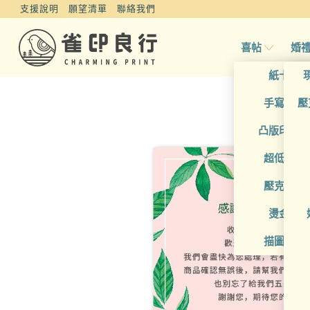
支援說明
願望清單
聯絡我們
喜帖
婚
紙卡喜
手寫風喜
壓
凸版印刷
超低價喜
壓克力喜
燙金喜
描圖紙喜