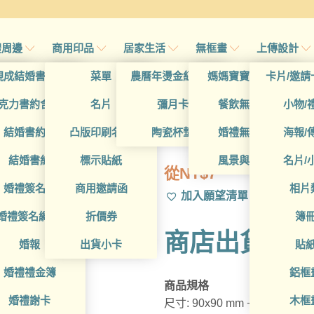
禮周邊
商用印品
居家生活
無框畫
上傳設計
帖
現成結婚書約夾
菜單
農曆年燙金紅包袋
媽媽寶寶無框畫
卡片/邀請
首頁
/
帖
克力書約含木座
名片
彌月卡
餐飲無框畫
小物/
BUA1D10011
喜帖
結婚書約組
凸版印刷名片
陶瓷杯墊
婚禮無框畫
海報/
帖
結婚書約
標示貼紙
風景與藝術
名片/
從
NT$
7
帖
婚禮簽名簿
商用邀請函
相片
加入願望清單
帖
婚禮簽名綢(p)
折價券
簿
商店出貨Mem
帖
婚報
出貨小卡
貼
婚禮禮金簿
鋁框
商品規格
婚禮謝卡
木框
尺寸: 90x90 mm +/- 1 mm