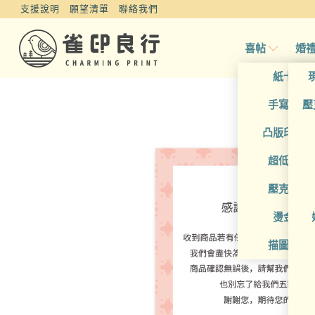
支援說明
願望清單
聯絡我們
喜帖
婚
紙卡喜
手寫風喜
壓
凸版印刷
超低價喜
壓克力喜
燙金喜
描圖紙喜