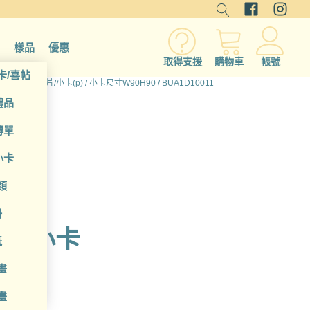
樣品
優惠
取得支援
購物車
帳號
卡/喜帖
所有產品
/
名片/小卡(p)
/
小卡尺寸W90H90
/ BUA1D10011
禮品
傳單
小卡
類
冊
o 小卡
紙
畫
畫