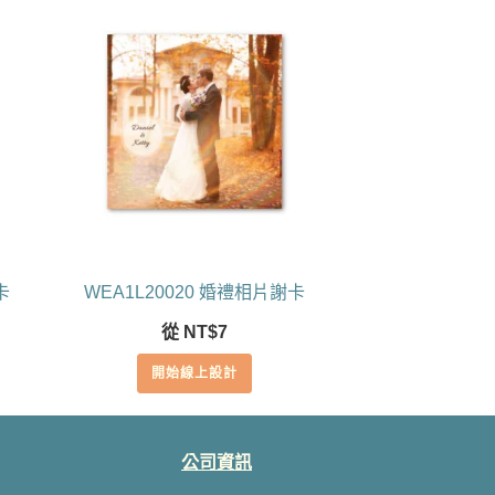
卡
WEA1L20020 婚禮相片謝卡
從
NT$
7
開始線上設計
公司資訊