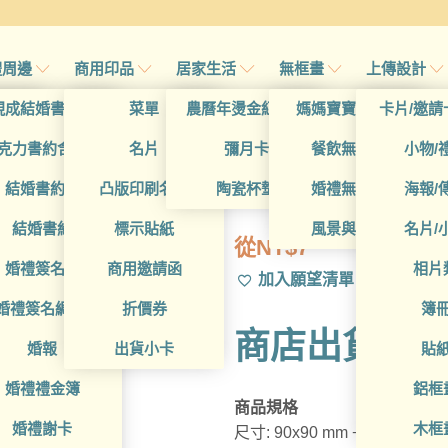
禮周邊
商用印品
居家生活
無框畫
上傳設計
帖
現成結婚書約夾
菜單
農曆年燙金紅包袋
媽媽寶寶無框畫
卡片/邀請
首頁
/
帖
克力書約含木座
名片
彌月卡
餐飲無框畫
小物/
BUA1D10022
喜帖
結婚書約組
凸版印刷名片
陶瓷杯墊
婚禮無框畫
海報/
帖
結婚書約
標示貼紙
風景與藝術
名片/
從
NT$
7
帖
婚禮簽名簿
商用邀請函
相片
加入願望清單
帖
婚禮簽名綢(p)
折價券
簿
商店出貨Mem
帖
婚報
出貨小卡
貼
婚禮禮金簿
鋁框
商品規格
婚禮謝卡
木框
尺寸: 90x90 mm +/- 1 mm