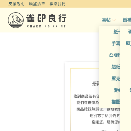
支援說明
願望清單
聯絡我們
喜帖
婚
紙卡喜
手寫風喜
壓
凸版印刷
超低價喜
壓克力喜
燙金喜
描圖紙喜