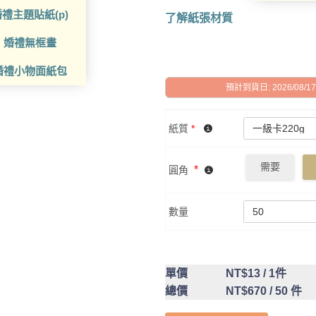
禮主題貼紙(p)
了解紙張材質
婚禮無框畫
婚禮小物面紙包
預計到貨日: 2026/08/17 -
紙質
*
需要
*
圓角
數量
單價
NT$13
/ 1件
總價
NT$670
/ 50 件