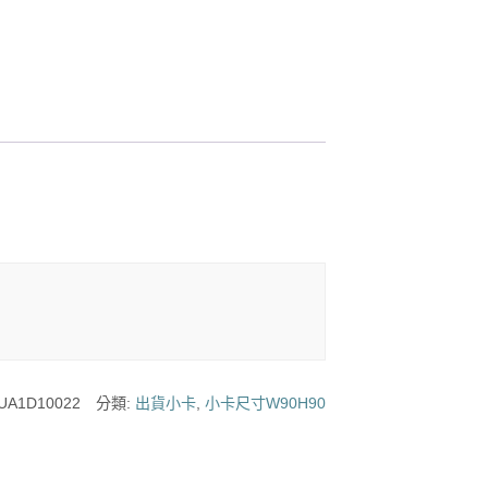
UA1D10022
分類:
出貨小卡
,
小卡尺寸W90H90