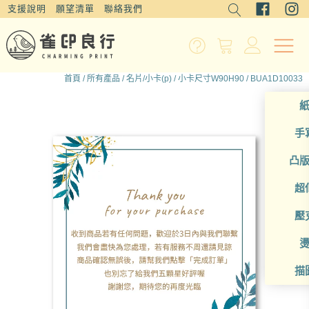
支援說明
願望清單
聯絡我們
首頁
/
所有產品
/
名片/小卡(p)
/
小卡尺寸W90H90
/ BUA1D10033
手
凸
超
壓
描