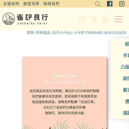
支援說明
願望清單
聯絡我們
首頁
/
所有產品
/
名片/小卡(p)
/
小卡尺寸W90H90
/ BUA1D10035
手
凸
超
壓
描