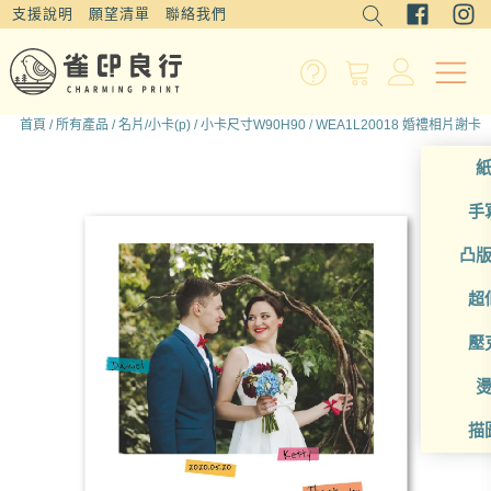
支援說明
願望清單
聯絡我們
首頁
/
所有產品
/
名片/小卡(p)
/
小卡尺寸W90H90
/ WEA1L20018 婚禮相片謝卡
手
凸
超
壓
描