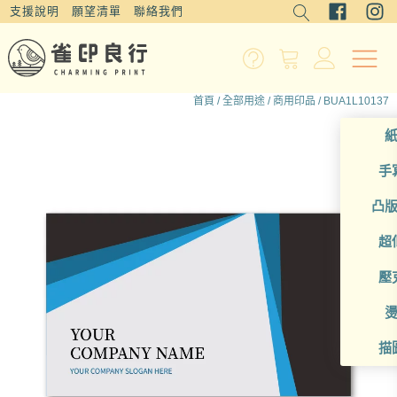
支援說明
願望清單
聯絡我們
首頁
/
全部用途
/
商用印品
/ BUA1L10137
手
凸
超
壓
描