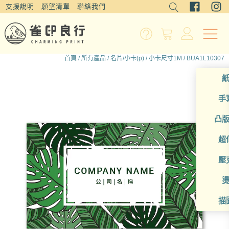
支援說明
願望清單
聯絡我們
首頁
/
所有產品
/
名片/小卡(p)
/
小卡尺寸1M
/ BUA1L10307
手
凸
超
壓
描