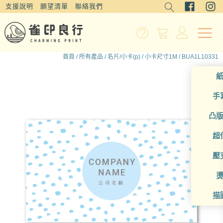
支援說明
願望清單
聯絡我們
首頁
/
所有產品
/
名片/小卡(p)
/
小卡尺寸1M
/ BUA1L10331
手
凸
超
壓
描