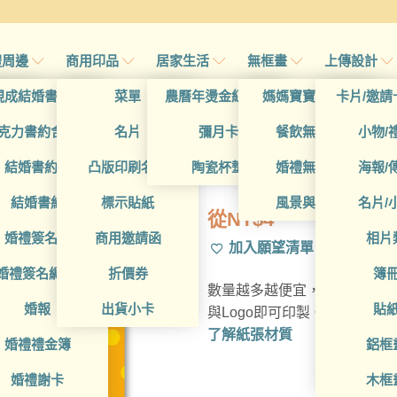
禮周邊
商用印品
居家生活
無框畫
上傳設計
帖
現成結婚書約夾
菜單
農曆年燙金紅包袋
媽媽寶寶無框畫
卡片/邀請
帖
克力書約含木座
名片
彌月卡
餐飲無框畫
小物/
BUA1L10545
喜帖
結婚書約組
凸版印刷名片
陶瓷杯墊
婚禮無框畫
海報/
帖
結婚書約
標示貼紙
風景與藝術
名片/
從
NT$
4
帖
婚禮簽名簿
商用邀請函
相片
加入願望清單
帖
婚禮簽名綢(p)
折價券
簿
數量越多越便宜，多種材質可
帖
婚報
出貨小卡
貼
與Logo即可印製。
了解紙張材質
婚禮禮金簿
鋁框
婚禮謝卡
木框