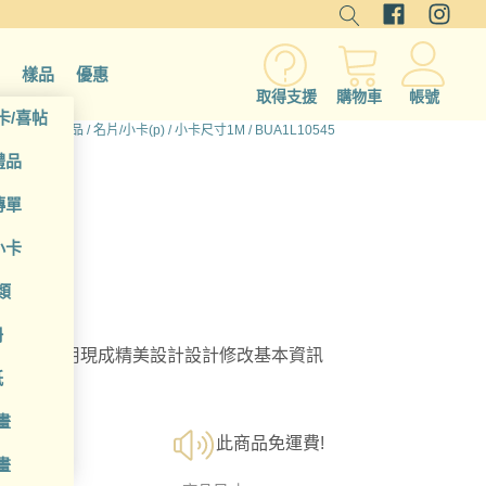
樣品
優惠
取得支援
購物車
帳號
卡/喜帖
首頁
/
所有產品
/
名片/小卡(p)
/
小卡尺寸1M
/ BUA1L10545
禮品
傳單
小卡
類
冊
選擇；利用現成精美設計設計修改基本資訊
紙
畫
此商品免運費!
畫