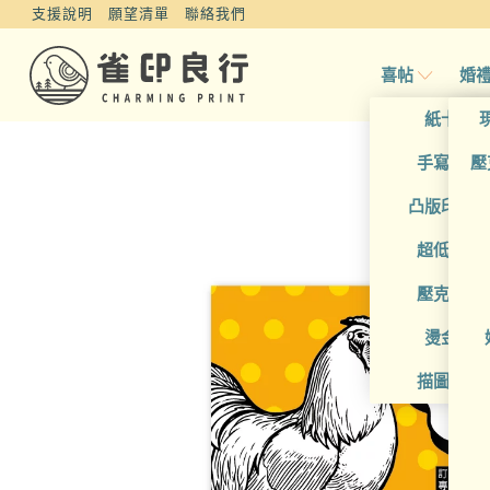
支援說明
願望清單
聯絡我們
喜帖
婚
紙卡喜
手寫風喜
壓
凸版印刷
超低價喜
壓克力喜
燙金喜
描圖紙喜