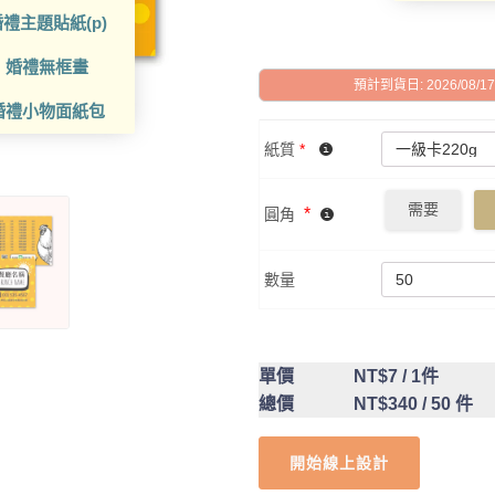
禮主題貼紙(p)
婚禮無框畫
預計到貨日: 2026/08/17 -
婚禮小物面紙包
紙質
*
需要
*
圓角
數量
單價
NT$7
/ 1件
總價
NT$340
/ 50 件
開始線上設計