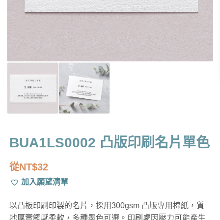
BUA1LS0002 凸版印刷名片單色
從
NT$
32
加入願望清單
以凸板印刷印製的名片，採用300gsm 凸版專用棉紙，質
地厚實觸感柔軟，多種墨色可選。印刷處因壓力可能產生