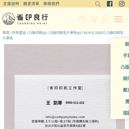
支援說明
願望清單
聯絡我們
首頁
/
所有產品
/
凸版印刷(p)
/
凸版印刷名片單色(p)
/ BUA1LS0002 凸版印刷名
片單色
手
凸
超
壓
描