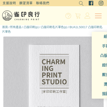
支援說明
願望清單
聯絡我們
首頁
/
所有產品
/
凸版印刷(p)
/
凸版印刷名片單色(p)
/ BUA1LS0017 凸版印刷名
片單色
手
凸
超
壓
描