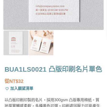
BUA1LS0021 凸版印刷名片單色
從
NT$
32
加入願望清單
以凸板印刷印製的名片，採用300gsm 凸版專用棉紙，質
地厚實觸感柔軟，多種墨色可選。印刷處因壓力可能產生