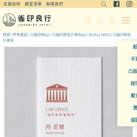
支援說明
願望清單
聯絡我們
首頁
/
所有產品
/
凸版印刷(p)
/
凸版印刷名片單色(p)
/ BUA1LS0021 凸版印刷名
片單色
手
凸
超
壓
描