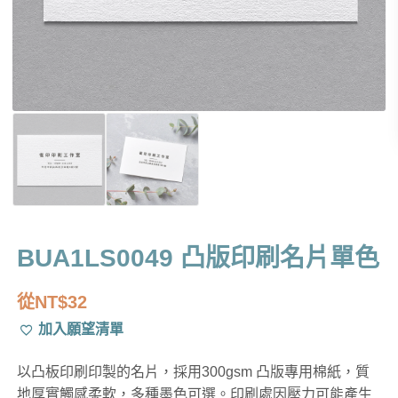
BUA1LS0049 凸版印刷名片單色
從
NT$
32
加入願望清單
以凸板印刷印製的名片，採用300gsm 凸版專用棉紙，質
地厚實觸感柔軟，多種墨色可選。印刷處因壓力可能產生