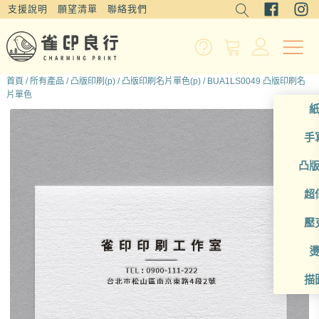
支援說明
願望清單
聯絡我們
首頁
/
所有產品
/
凸版印刷(p)
/
凸版印刷名片單色(p)
/ BUA1LS0049 凸版印刷名
片單色
手
凸
超
壓
描