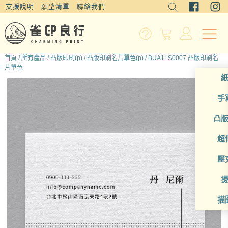
支援說明
願望清單
聯絡我們
首頁
/
所有產品
/
凸版印刷(p)
/
凸版印刷名片單色(p)
/ BUA1LS0007 凸版印刷名
片單色
手
凸
超
壓
描