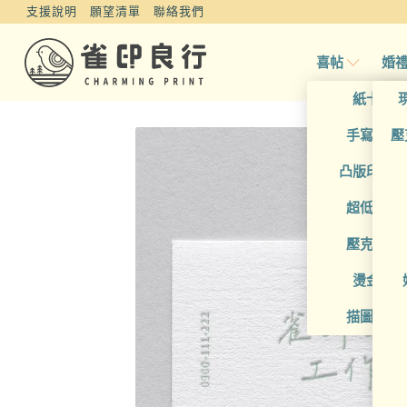
支援說明
願望清單
聯絡我們
喜帖
婚
紙卡喜
手寫風喜
壓
凸版印刷
超低價喜
壓克力喜
燙金喜
描圖紙喜