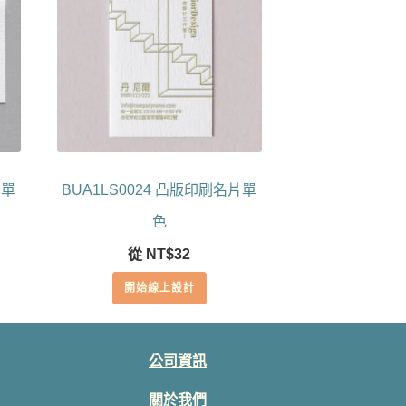
片單
BUA1LS0024 凸版印刷名片單
色
從
NT$
32
開始線上設計
公司資訊
關於我們