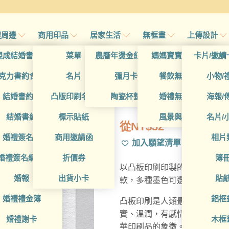
禮周邊
商用印品
居家生活
無框畫
上傳設計
帖
現成結婚書約夾
菜單
農曆年燙金紅包袋
媽媽寶寶無框畫
卡片/邀請
首頁
/
所有產品
/
凸版印刷(p
帖
克力書約含木座
名片
彌月卡
餐飲無框畫
小物/
BUA1LS00
喜帖
結婚書約組
凸版印刷名片
陶瓷杯墊
婚禮無框畫
海報/
帖
結婚書約
標示貼紙
風景與藝術
名片/
從
NT$
32
帖
婚禮簽名簿
商用邀請函
相片
加入願望清單
帖
婚禮簽名綢(p)
折價券
簿
以凸板印刷印製的名片，採用3
帖
婚報
出貨小卡
貼
軟，多種墨色可選。印刷處因
婚禮禮金簿
鋁框
凸板印刷是人類最早的印刷技術
實、溫潤，有感情的印刷呈現
婚禮謝卡
木框
華印刷品的象徵。