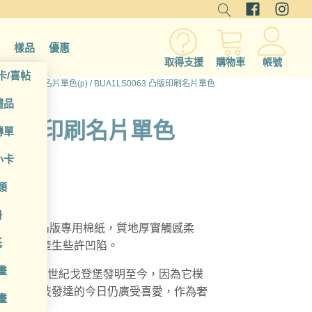
樣品
優惠
取得支援
購物車
帳號
卡/喜帖
)
/
凸版印刷名片單色(p)
/ BUA1LS0063 凸版印刷名片單色
禮品
63 凸版印刷名片單色
傳單
小卡
類
冊
00gsm 凸版專用棉紙，質地厚實觸感柔
紙
壓力可能產生些許凹陷。
畫
，從 15 世紀戈登堡發明至今，因為它樸
，即使科技發達的今日仍廣受喜愛，作為奢
畫