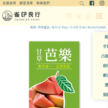
支援說明
願望清單
聯絡我們
首頁
/
所有產品
/
名片/小卡(p)
/
小卡尺寸1M
/ BUA1P10699
手
凸
超
壓
描