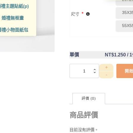
禮主題貼紙(p)
35X3
*
尺寸
婚禮無框畫
55X5
婚禮小物面紙包
單價
NT$1.250
/ 
DCT4CA0048
開
數
量
評價 (0)
商品評價
目前沒有評價。