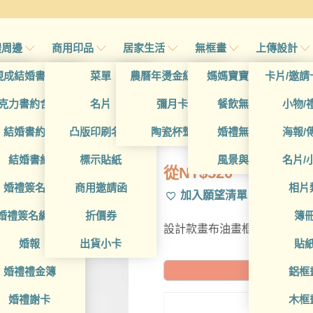
禮周邊
商用印品
居家生活
無框畫
上傳設計
帖
現成結婚書約夾
菜單
農曆年燙金紅包袋
媽媽寶寶無框畫
卡片/邀請
首
帖
克力書約含木座
名片
彌月卡
餐飲無框畫
小物/
DCT4CA0048
喜帖
結婚書約組
凸版印刷名片
陶瓷杯墊
婚禮無框畫
海報/
帖
結婚書約
標示貼紙
風景與藝術
名片/
從
NT$
520
帖
婚禮簽名簿
商用邀請函
相片
加入願望清單
帖
婚禮簽名綢(p)
折價券
簿
設計款畫布油畫框，可進一步
帖
婚報
出貨小卡
貼
婚禮禮金簿
鋁框
預計到貨日: 2
婚禮謝卡
木框
20X2