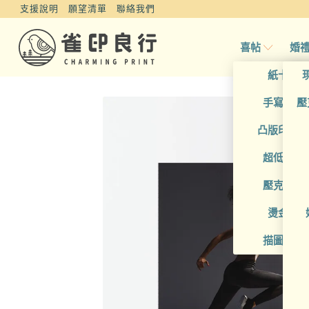
支援說明
願望清單
聯絡我們
喜帖
婚
紙卡喜
手寫風喜
壓
凸版印刷
超低價喜
壓克力喜
燙金喜
描圖紙喜