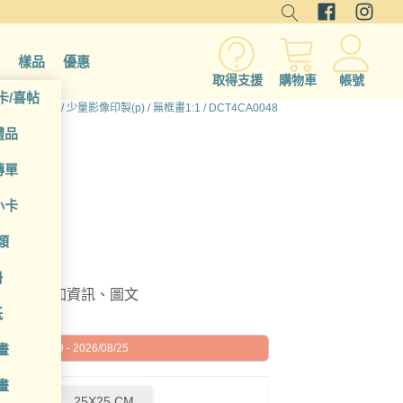
樣品
優惠
取得支援
購物車
帳號
卡/喜帖
頁
/
所有產品
/
少量影像印製(p)
/
無框畫1:1
/ DCT4CA0048
禮品
傳單
小卡
類
冊
編輯或增加資訊、圖文
紙
畫
026/08/19 - 2026/08/25
畫
0 CM
25X25 CM