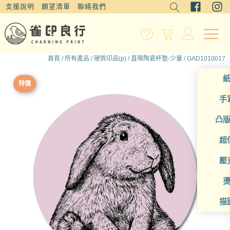
支援說明
願望清單
聯絡我們
首頁
/
所有產品
/
硬質印品(p)
/
直噴陶瓷杯墊-少量
/ GAD1010017
特價
手
凸
超
壓
描