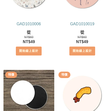
GAD1010006
GAD1010019
從
從
NT$
60
NT$
60
原
目
原
目
NT$
49
NT$
49
始
前
始
前
開始線上設計
開始線上設計
價
價
價
價
格：
格：
格：
格：
NT$60。
NT$49。
NT$60。
NT$49。
特價
特價