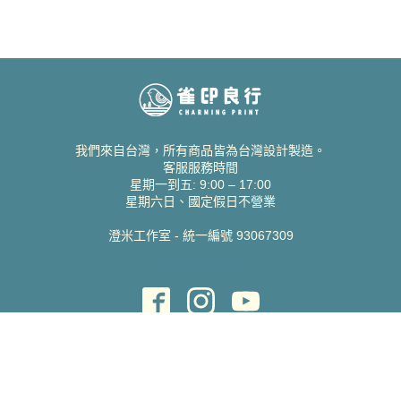
我們來自台灣，所有商品皆為台灣設計製造。
客服服務時間
星期一到五: 9:00 – 17:00
星期六日、國定假日不營業
澄米工作室 - 統一編號 93067309
貝絲愛設計喜帖
取得協助
聯絡雀印
我的帳號
查詢訂單
常見問題 FAQ
支援說明