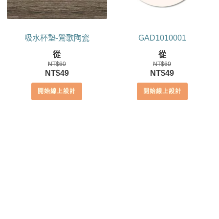
吸水杯墊-鶯歌陶瓷
GAD1010001
從
從
NT$
60
NT$
60
原
目
原
目
NT$
49
NT$
49
始
前
始
前
開始線上設計
開始線上設計
價
價
價
價
格：
格：
格：
格：
NT$60。
NT$49。
NT$60。
NT$49。