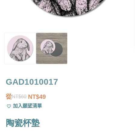
GAD1010017
從
NT$
49
NT$
60
原
目
加入願望清單
始
前
價
價
陶瓷杯墊
格：
格：
NT$60。
NT$49。