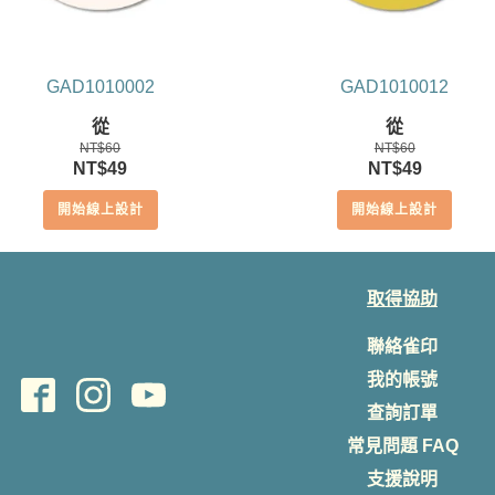
GAD1010002
GAD1010012
從
從
NT$
60
NT$
60
原
目
原
目
NT$
49
NT$
49
始
前
始
前
開始線上設計
開始線上設計
價
價
價
價
格：
格：
格：
格：
NT$60。
NT$49。
NT$60。
NT$49。
取得協助
聯絡雀印
我的帳號
查詢訂單
常見問題 FAQ
支援說明