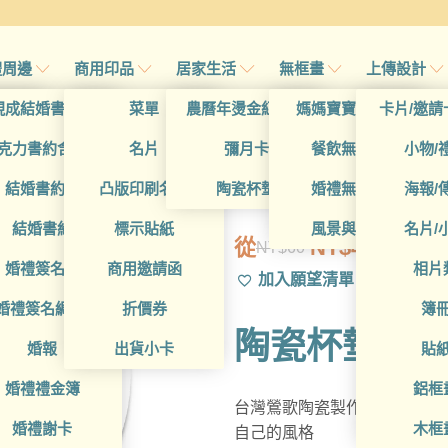
禮周邊
商用印品
居家生活
無框畫
上傳設計
帖
現成結婚書約夾
菜單
農曆年燙金紅包袋
媽媽寶寶無框畫
卡片/邀請
首頁
/
帖
克力書約含木座
名片
彌月卡
餐飲無框畫
小物/
GAD1010016
喜帖
結婚書約組
凸版印刷名片
陶瓷杯墊
婚禮無框畫
海報/
帖
結婚書約
標示貼紙
風景與藝術
名片/
從
NT$
49
NT$
60
原
目
帖
婚禮簽名簿
商用邀請函
相片
加入願望清單
始
前
帖
婚禮簽名綢(p)
折價券
簿
價
價
陶瓷杯墊
格：
格：
帖
婚報
出貨小卡
貼
NT$60。
NT$49。
婚禮禮金簿
鋁框
台灣鶯歌陶瓷製作的設計款陶
婚禮謝卡
木框
自己的風格