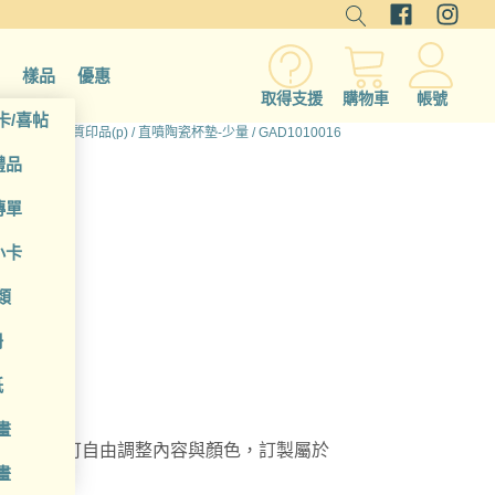
樣品
優惠
取得支援
購物車
帳號
卡/喜帖
所有產品
/
硬質印品(p)
/
直噴陶瓷杯墊-少量
/ GAD1010016
禮品
傳單
小卡
類
冊
紙
畫
瓷杯墊，可自由調整內容與顏色，訂製屬於
畫