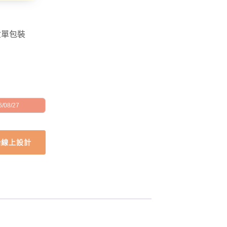
盒單包裝
/08/27
始線上設計