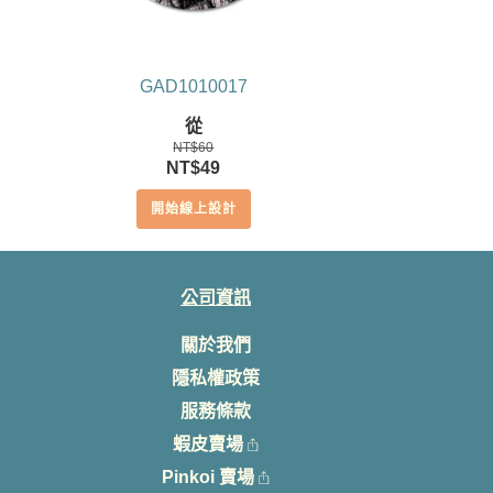
GAD1010017
從
NT$
60
原
目
NT$
49
始
前
開始線上設計
價
價
格：
格：
NT$60。
NT$49。
公司資訊
關於我們
隱私權政策
服務條款
蝦皮賣場
Pinkoi 賣場