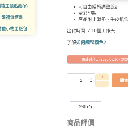
禮主題貼紙(p)
可自由編輯調整設計
全彩印製
婚禮無框畫
產品附止滑墊、牛皮紙
婚禮小物面紙包
出貨時間: 7-10個工作天
了解
如何調整顏色?
預計到貨日: 2026/08/20 - 2026
GAD1010016
開
數
量
評價 (0)
商品評價