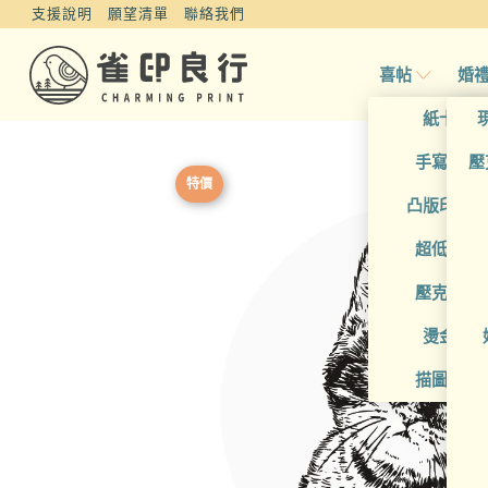
支援說明
願望清單
聯絡我們
喜帖
婚
紙卡喜
手寫風喜
壓
特價
凸版印刷
超低價喜
壓克力喜
燙金喜
描圖紙喜