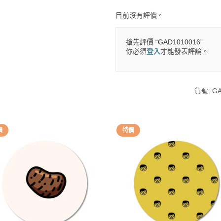
目前沒有評價。
搶先評價 “GAD1010016”
你必須
登入
才能發表評論。
貨號:
GA
價
特價