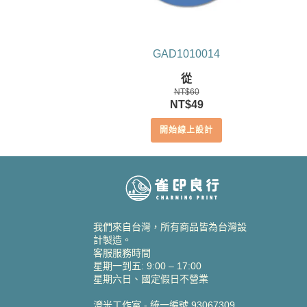
GAD1010014
從
NT$
60
原
目
NT$
49
始
前
開始線上設計
價
價
格：
格：
NT$60。
NT$49。
我們來自台灣，所有商品皆為台灣設
計製造。
客服服務時間
星期一到五: 9:00 – 17:00
星期六日、國定假日不營業
澄米工作室 - 統一編號 93067309