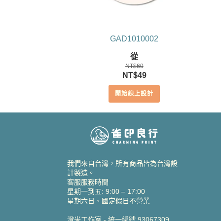
GAD1010002
從
NT$
60
原
目
NT$
49
始
前
開始線上設計
價
價
格：
格：
NT$60。
NT$49。
我們來自台灣，所有商品皆為台灣設
計製造。
客服服務時間
星期一到五: 9:00 – 17:00
星期六日、國定假日不營業
澄米工作室 - 統一編號 93067309