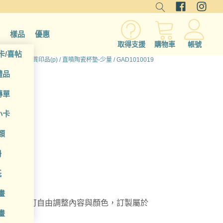
樣品
優惠
取得支援
購物車
帳號
卡/喜帖
所有產品
/
硬質印品(p)
/
直噴陶瓷杯墊-少量
/ GAD1010019
禮品
傳單
小卡
類
冊
紙
畫
瓷杯墊，可自由調整內容與顏色，訂製屬於
畫