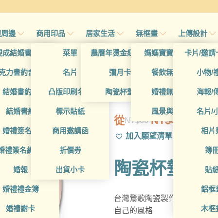
禮周邊
商用印品
居家生活
無框畫
上傳設計
帖
現成結婚書約夾
菜單
農曆年燙金紅包袋
媽媽寶寶無框畫
卡片/邀請
首頁
/
帖
克力書約含木座
名片
彌月卡
餐飲無框畫
小物/
GAD1010019
喜帖
結婚書約組
凸版印刷名片
陶瓷杯墊
婚禮無框畫
海報/
帖
結婚書約
標示貼紙
風景與藝術
名片/
從
NT$
49
NT$
60
原
目
帖
婚禮簽名簿
商用邀請函
相片
加入願望清單
始
前
帖
婚禮簽名綢(p)
折價券
簿
價
價
陶瓷杯墊
格：
格：
帖
婚報
出貨小卡
貼
NT$60。
NT$49。
婚禮禮金簿
鋁框
台灣鶯歌陶瓷製作的設計款陶
婚禮謝卡
木框
自己的風格