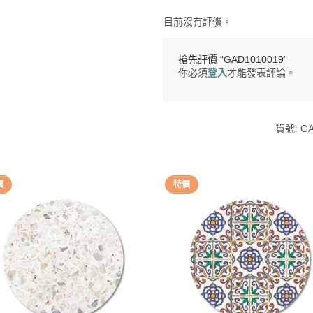
目前沒有評價。
搶先評價 “GAD1010019”
你必須
登入
才能發表評論。
貨號:
GA
價
特價