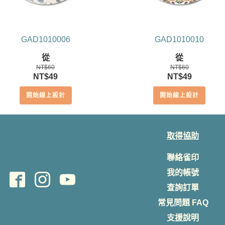
GAD1010006
GAD1010010
從
從
NT$
60
NT$
60
原
目
原
目
NT$
49
NT$
49
始
前
始
前
開始線上設計
開始線上設計
價
價
價
價
格：
格：
格：
格：
NT$60。
NT$49。
NT$60。
NT$49。
取得協助
聯絡雀印
我的帳號
查詢訂單
常見問題 FAQ
支援說明