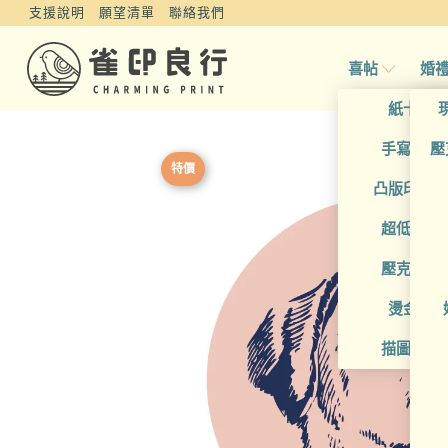
支援說明
願望清單
聯絡我們
喜帖
婚
紙卡喜
手寫風喜
壓
特價
凸版印刷
超低價喜
壓克力喜
燙金喜
描圖紙喜