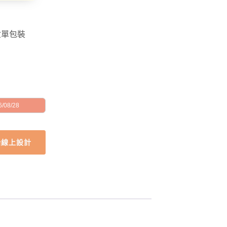
盒單包裝
/08/28
始線上設計