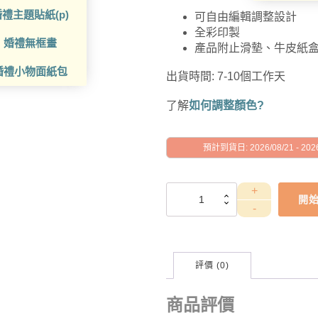
禮主題貼紙(p)
可自由編輯調整設計
全彩印製
婚禮無框畫
產品附止滑墊、牛皮紙
婚禮小物面紙包
出貨時間: 7-10個工作天
了解
如何調整顏色?
預計到貨日: 2026/08/21 - 2026
GAD1010019
開
數
量
評價 (0)
商品評價