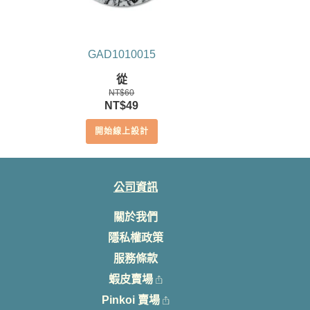
GAD1010015
從
NT$
60
原
目
NT$
49
始
前
開始線上設計
價
價
格：
格：
NT$60。
NT$49。
公司資訊
關於我們
隱私權政策
服務條款
蝦皮賣場
Pinkoi 賣場