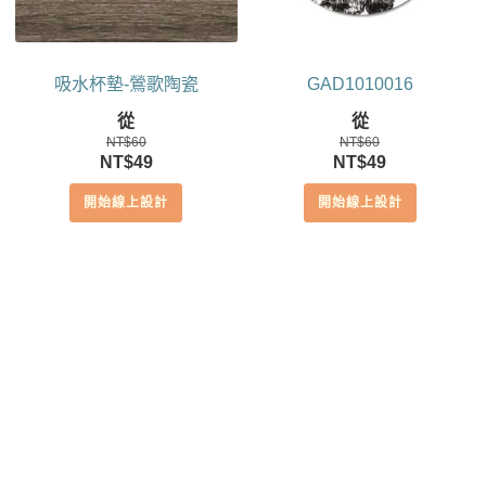
吸水杯墊-鶯歌陶瓷
GAD1010016
從
從
NT$
60
NT$
60
原
目
原
目
NT$
49
NT$
49
始
前
始
前
開始線上設計
開始線上設計
價
價
價
價
格：
格：
格：
格：
NT$60。
NT$49。
NT$60。
NT$49。