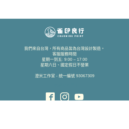
我們來自台灣，所有商品皆為台灣設計製造。
客服服務時間
星期一到五: 9:00 – 17:00
星期六日、國定假日不營業
澄米工作室 - 統一編號 93067309
貝絲愛設計喜帖
取得協助
聯絡雀印
我的帳號
查詢訂單
常見問題 FAQ
支援說明