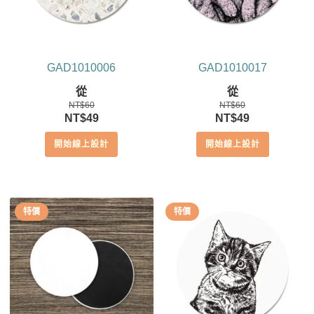
GAD1010006
GAD1010017
從
從
NT$
60
NT$
60
原
目
原
目
NT$
49
NT$
49
始
前
始
前
開始線上設計
開始線上設計
價
價
價
價
格：
格：
格：
格：
NT$60。
NT$49。
NT$60。
NT$49。
特價
特價