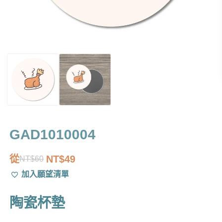
GAD1010004
從
NT$
49
NT$
60
原
目
加入願望清單
始
前
價
價
陶瓷杯墊
格：
格：
NT$60。
NT$49。