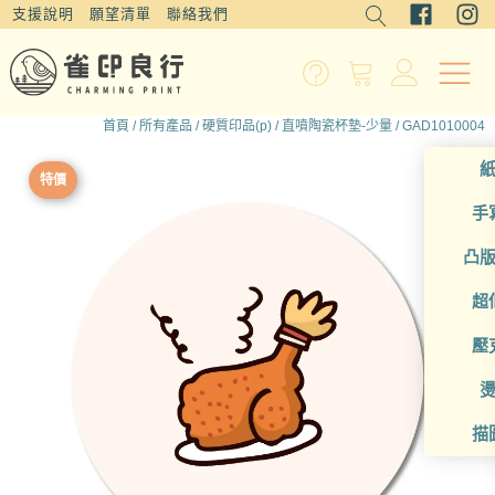
支援說明
願望清單
聯絡我們
首頁
/
所有產品
/
硬質印品(p)
/
直噴陶瓷杯墊-少量
/ GAD1010004
特價
手
凸
超
壓
描