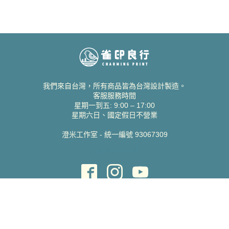
我們來自台灣，所有商品皆為台灣設計製造。
客服服務時間
星期一到五: 9:00 – 17:00
星期六日、國定假日不營業
澄米工作室 - 統一編號 93067309
貝絲愛設計喜帖
取得協助
聯絡雀印
我的帳號
查詢訂單
常見問題 FAQ
支援說明