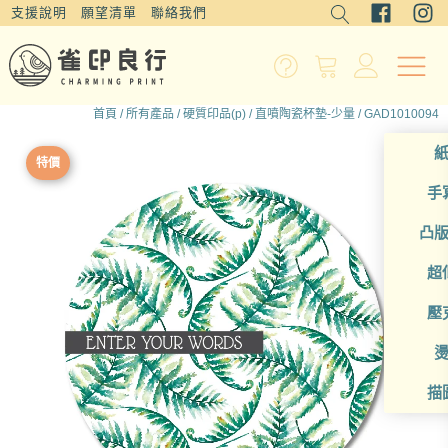
支援說明
願望清單
聯絡我們
首頁
/
所有產品
/
硬質印品(p)
/
直噴陶瓷杯墊-少量
/ GAD1010094
特價
手
凸
超
壓
描