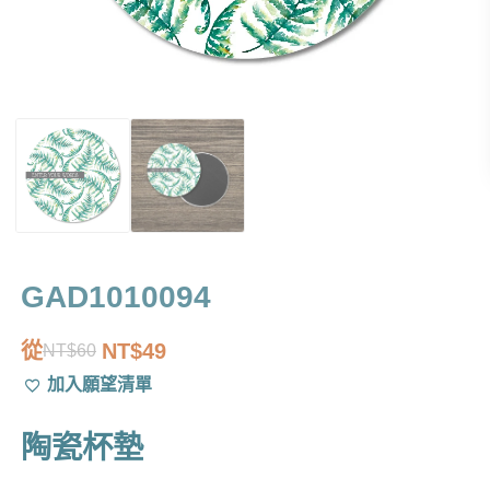
GAD1010094
從
NT$
49
NT$
60
原
目
加入願望清單
始
前
價
價
陶瓷杯墊
格：
格：
NT$60。
NT$49。