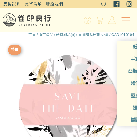
支援說明
願望清單
聯絡我們
首頁
/
所有產品
/
硬質印品(p)
/
直噴陶瓷杯墊-少量
/ GAD1010104
特價
手
凸
超
壓
描