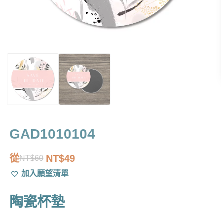
GAD1010104
從
NT$
49
NT$
60
原
目
加入願望清單
始
前
價
價
陶瓷杯墊
格：
格：
NT$60。
NT$49。