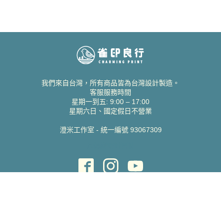
我們來自台灣，所有商品皆為台灣設計製造。
客服服務時間
星期一到五: 9:00 – 17:00
星期六日、國定假日不營業
澄米工作室 - 統一編號 93067309
貝絲愛設計喜帖
取得協助
聯絡雀印
我的帳號
查詢訂單
常見問題 FAQ
支援說明