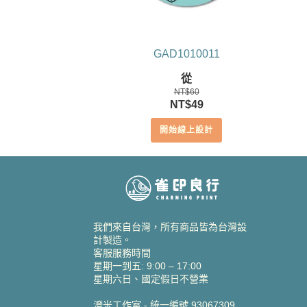
GAD1010011
從
NT$
60
原
目
NT$
49
始
前
開始線上設計
價
價
格：
格：
NT$60。
NT$49。
我們來自台灣，所有商品皆為台灣設
計製造。
客服服務時間
星期一到五: 9:00 – 17:00
星期六日、國定假日不營業
澄米工作室 - 統一編號 93067309