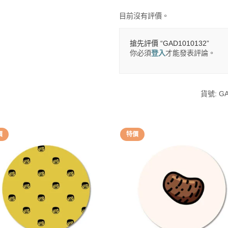
目前沒有評價。
搶先評價 “GAD1010132”
你必須
登入
才能發表評論。
貨號:
GA
價
特價