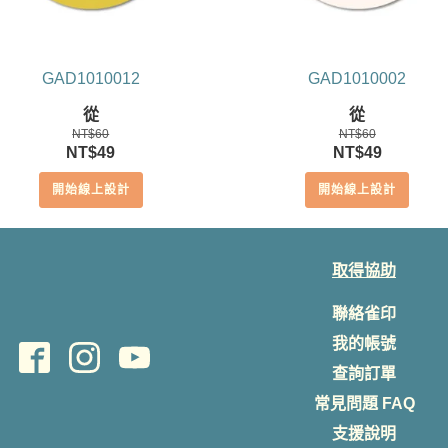
GAD1010012
GAD1010002
從
從
NT$
60
NT$
60
原
目
原
目
NT$
49
NT$
49
始
前
始
前
開始線上設計
開始線上設計
價
價
價
價
格：
格：
格：
格：
NT$60。
NT$49。
NT$60。
NT$49。
取得協助
聯絡雀印
我的帳號
查詢訂單
常見問題 FAQ
支援說明