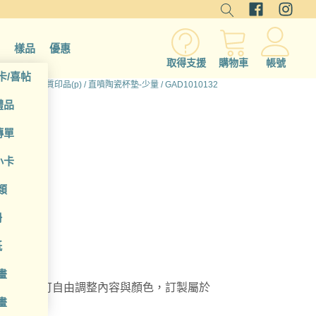
樣品
優惠
取得支援
購物車
帳號
卡/喜帖
所有產品
/
硬質印品(p)
/
直噴陶瓷杯墊-少量
/ GAD1010132
禮品
傳單
小卡
類
冊
紙
畫
瓷杯墊，可自由調整內容與顏色，訂製屬於
畫