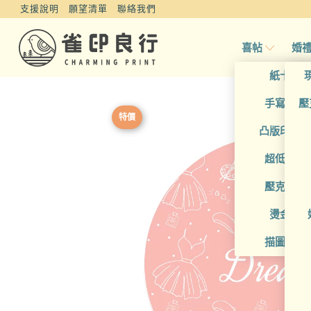
支援說明
願望清單
聯絡我們
喜帖
婚
紙卡喜
手寫風喜
壓
特價
凸版印刷
超低價喜
壓克力喜
燙金喜
描圖紙喜