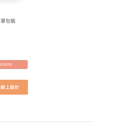
盒單包裝
/08/28
始線上設計