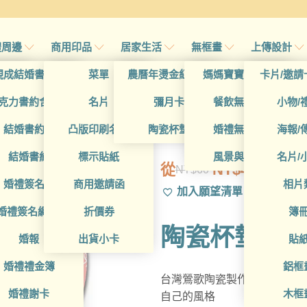
禮周邊
商用印品
居家生活
無框畫
上傳設計
帖
現成結婚書約夾
菜單
農曆年燙金紅包袋
媽媽寶寶無框畫
卡片/邀請
首頁
/
帖
克力書約含木座
名片
彌月卡
餐飲無框畫
小物/
GAD1010132
喜帖
結婚書約組
凸版印刷名片
陶瓷杯墊
婚禮無框畫
海報/
帖
結婚書約
標示貼紙
風景與藝術
名片/
從
NT$
49
NT$
60
原
目
帖
婚禮簽名簿
商用邀請函
相片
加入願望清單
始
前
帖
婚禮簽名綢(p)
折價券
簿
價
價
陶瓷杯墊
格：
格：
帖
婚報
出貨小卡
貼
NT$60。
NT$49。
婚禮禮金簿
鋁框
台灣鶯歌陶瓷製作的設計款陶
婚禮謝卡
木框
自己的風格