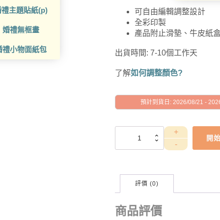
禮主題貼紙(p)
可自由編輯調整設計
全彩印製
婚禮無框畫
產品附止滑墊、牛皮紙
婚禮小物面紙包
出貨時間: 7-10個工作天
了解
如何調整顏色?
預計到貨日: 2026/08/21 - 2026
GAD1010132
開
數
量
評價 (0)
商品評價