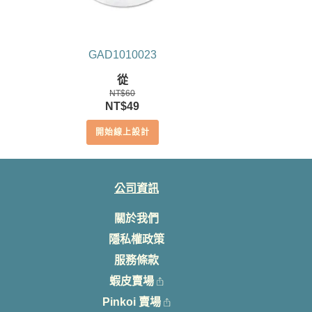
GAD1010023
從
NT$
60
原
目
NT$
49
始
前
開始線上設計
價
價
格：
格：
NT$60。
NT$49。
公司資訊
關於我們
隱私權政策
服務條款
蝦皮賣場
Pinkoi 賣場