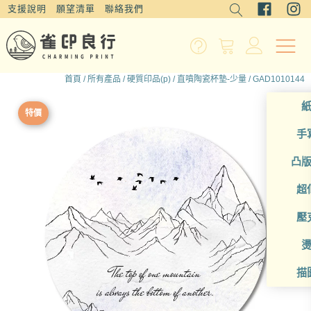
支援說明
願望清單
聯絡我們
首頁
/
所有產品
/
硬質印品(p)
/
直噴陶瓷杯墊-少量
/ GAD1010144
特價
手
凸
超
壓
描