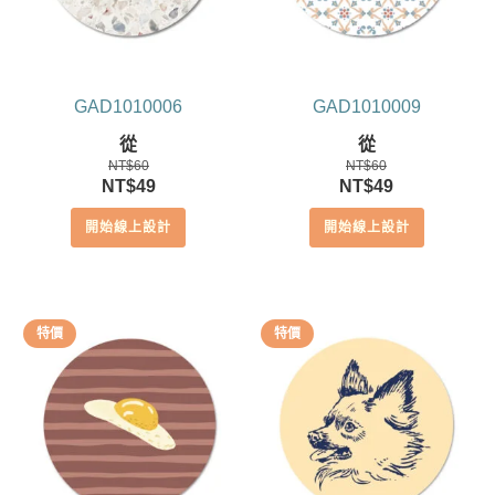
GAD1010006
GAD1010009
從
從
NT$
60
NT$
60
原
目
原
目
NT$
49
NT$
49
始
前
始
前
開始線上設計
開始線上設計
價
價
價
價
格：
格：
格：
格：
NT$60。
NT$49。
NT$60。
NT$49。
特價
特價