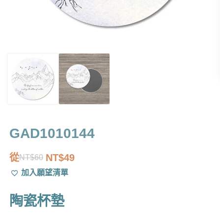
GAD1010144
從
NT$
49
NT$
60
原
目
加入願望清單
始
前
價
價
陶瓷杯墊
格：
格：
NT$60。
NT$49。