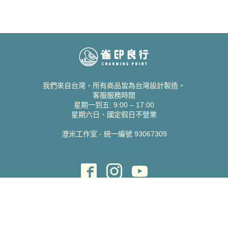
我們來自台灣，所有商品皆為台灣設計製造。
客服服務時間
星期一到五: 9:00 – 17:00
星期六日、國定假日不營業
澄米工作室 - 統一編號 93067309
貝絲愛設計喜帖
取得協助
聯絡雀印
我的帳號
查詢訂單
常見問題 FAQ
支援說明