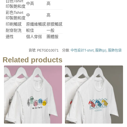
白色Tshirt
中高
高
印製飽和度
彩色Tshirt
中
高
印製飽和度
印刷觸感
原纖維觸感
膠膜觸感
耐穿耐洗
較佳
一般
適性
個人穿搭
團體服
貨號:
PETGD10071
分類:
中性設計T-shirt
,
服飾(p)
,
服飾包袋
Related products