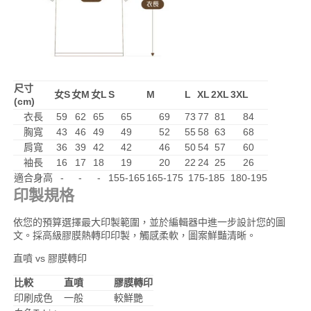
尺寸
女S
女M
女L
S
M
L
XL
2XL
3XL
(cm)
衣長
59
62
65
65
69
73
77
81
84
胸寬
43
46
49
49
52
55
58
63
68
肩寬
36
39
42
42
46
50
54
57
60
袖長
16
17
18
19
20
22
24
25
26
適合身高
-
-
-
155-165
165-175
175-185
180-195
印製規格
依您的預算選擇最大印製範圍，並於編輯器中進一步設計您的圖
文。採高級膠膜熱轉印印製，觸感柔軟，圖案鮮豔清晰。
直噴 vs 膠膜轉印
比較
直噴
膠膜轉印
印刷成色
一般
較鮮艷