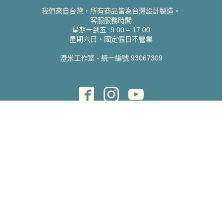
我們來自台灣，所有商品皆為台灣設計製造。
客服服務時間
星期一到五: 9:00 – 17:00
星期六日、國定假日不營業
澄米工作室 - 統一編號 93067309
貝絲愛設計喜帖
取得協助
聯絡雀印
我的帳號
查詢訂單
常見問題 FAQ
支援說明
公司資訊
關於我們
隱私權政策
服務條款
蝦皮賣場
Pinkoi 賣場