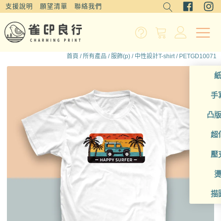
支援說明
願望清單
聯絡我們
首頁
/
所有產品
/
服飾(p)
/
中性設計T-shirt
/ PETGD10071
手
凸
超
壓
描