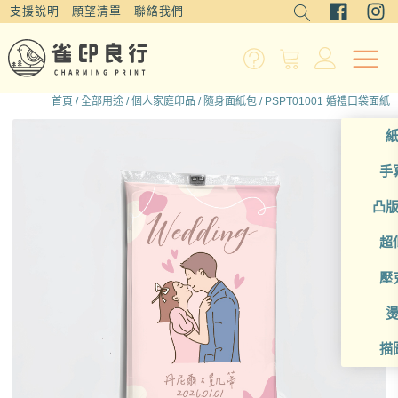
支援說明
願望清單
聯絡我們
首頁
/
全部用途
/
個人家庭印品
/
隨身面紙包
/ PSPT01001 婚禮口袋面紙
手
凸
超
壓
描