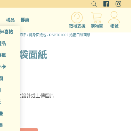
樣品
優惠
取得支援
購物車
帳號
卡/喜帖
途
/
個人家庭印品
/
隨身面紙包
/ PSPT01002 婚禮口袋面紙
禮品
 婚禮口袋面紙
傳單
小卡
類
冊
由調整圖文設計或上傳圖片
紙
畫
畫