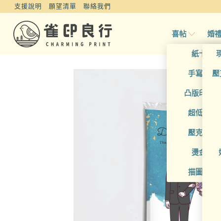
支援說明
願望清單
聯絡我們
喜帖
婚
紙卡喜
手寫風喜
壓
凸版印刷
超低價喜
壓克力喜
燙金喜
描圖紙喜