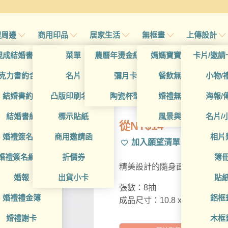
禮周邊
商用印品
居家生活
無框畫
上傳設計
帖
現成結婚書約夾
菜單
農曆年燙金紅包袋
媽媽寶寶無框畫
卡片/邀請
首頁
/
全部用
帖
克力書約含木座
名片
彌月卡
餐飲無框畫
小物/
PSPT01002
喜帖
結婚書約組
凸版印刷名片
陶瓷杯墊
婚禮無框畫
海報/
帖
結婚書約
標示貼紙
風景與藝術
名片/
從
NT$
14
帖
婚禮簽名簿
商用邀請函
相片
加入願望清單
帖
婚禮簽名綢(p)
折價券
簿
精美設計的隨身面紙包，可自
帖
婚報
出貨小卡
貼
張數：8抽
婚禮禮金簿
鋁框
成品尺寸：10.8 x 6.5 cm
婚禮謝卡
木框