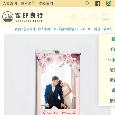
支援說明
願望清單
聯絡我們
首頁
/
全部用途
/
個人家庭印品
/
隨身面紙包
/ PSPT01003 婚禮口袋面紙
手
凸
超
壓
描