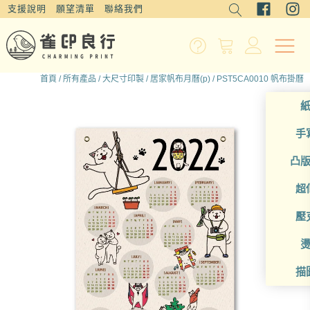
支援說明
願望清單
聯絡我們
首頁
/
所有產品
/
大尺寸印製
/
居家帆布月曆(p)
/ PST5CA0010 帆布掛曆
手
凸
超
壓
描