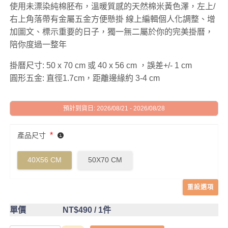
使用未漂染純棉胚布，溫暖質感的天然棉米黃色澤，左上/
右上角落帶有金屬五金方便懸掛 線上編輯個人化調整、增
加圖文、標示重要的日子，獨一無二屬於你的完美掛曆，
陪你度過一整年
掛曆尺寸: 50 x 70 cm 或 40 x 56 cm ，誤差+/- 1 cm
圓形五金: 直徑1.7cm，距離邊緣約 3-4 cm
預計到貨日: 2026/08/21 - 2026/08/28
*
產品尺寸
40X56 CM
50X70 CM
重設選項
單價
NT$490
/ 1件