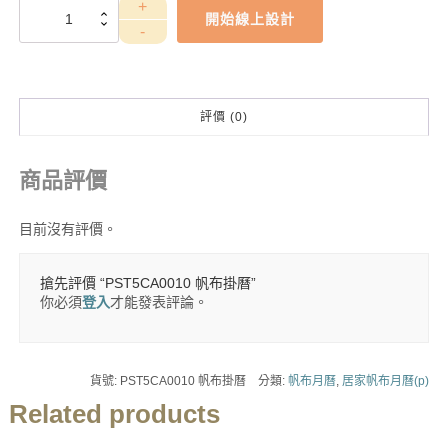
PST5CA0010
開始線上設計
帆
布
掛
曆
數
評價 (0)
量
商品評價
目前沒有評價。
搶先評價 “PST5CA0010 帆布掛曆”
你必須
登入
才能發表評論。
貨號:
PST5CA0010 帆布掛曆
分類:
帆布月曆
,
居家帆布月曆(p)
Related products