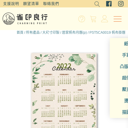
支援說明
願望清單
聯絡我們
首頁
/
所有產品
/
大尺寸印製
/
居家帆布月曆(p)
/ PST5CA0019 帆布掛曆
手
凸
超
壓
描