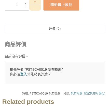
PST5CA0019
開始線上設計
帆
布
掛
曆
數
評價 (0)
量
商品評價
目前沒有評價。
搶先評價 “PST5CA0019 帆布掛曆”
你必須
登入
才能發表評論。
貨號:
PST5CA0019 帆布掛曆
分類:
帆布月曆
,
居家帆布月曆(p)
Related products