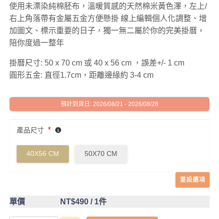
使用未漂染純棉胚布，溫暖質感的天然棉米黃色澤，左上/
右上角落帶有金屬五金方便懸掛 線上編輯個人化調整、增
加圖文、標示重要的日子，獨一無二屬於你的完美掛曆，
陪你度過一整年
掛曆尺寸: 50 x 70 cm 或 40 x 56 cm ，誤差+/- 1 cm
圓形五金: 直徑1.7cm，距離邊緣約 3-4 cm
預計到貨日: 2026/08/21 - 2026/08/28
*
產品尺寸
40X56 CM
50X70 CM
重設選項
單價
NT$490
/ 1件