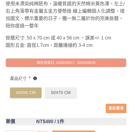
使用未漂染純棉胚布，溫暖質感的天然棉米黃色澤，左上/
右上角落帶有金屬五金方便懸掛 線上編輯個人化調整、增
加圖文、標示重要的日子，獨一無二屬於你的完美掛曆，
陪你度過一整年
掛曆尺寸: 50 x 70 cm 或 40 x 56 cm ，誤差+/- 1 cm
圓形五金: 直徑1.7cm，距離邊緣約 3-4 cm
預計到貨日: 2026/08/21 - 2026/08/28
*
產品尺寸
40X56 CM
50X70 CM
重設選項
單價
NT$490
/ 1件