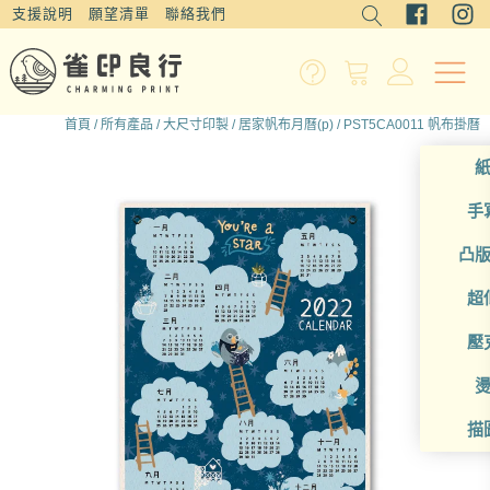
支援說明
願望清單
聯絡我們
首頁
/
所有產品
/
大尺寸印製
/
居家帆布月曆(p)
/ PST5CA0011 帆布掛曆
手
凸
超
壓
描