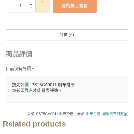
PST5CA0011
開始線上設計
帆
布
掛
曆
數
評價 (0)
量
商品評價
目前沒有評價。
搶先評價 “PST5CA0011 帆布掛曆”
你必須
登入
才能發表評論。
貨號:
PST5CA0011 帆布掛曆
分類:
帆布月曆
,
居家帆布月曆(p)
Related products