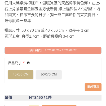
使用未漂染純棉胚布，溫暖質感的天然棉米黃色澤，左上/
右上角落帶有金屬五金方便懸掛 線上編輯個人化調整、增
加圖文、標示重要的日子，獨一無二屬於你的完美掛曆，
陪你度過一整年
掛曆尺寸: 50 x 70 cm 或 40 x 56 cm ，誤差+/- 1 cm
圓形五金: 直徑1.7cm，距離邊緣約 3-4 cm
預計到貨日: 2026/08/20 - 2026/08/27
*
產品尺寸
40X56 CM
50X70 CM
重設選項
單價
NT$490
/ 1件