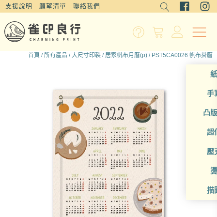
支援說明
願望清單
聯絡我們
首頁
/
所有產品
/
大尺寸印製
/
居家帆布月曆(p)
/ PST5CA0026 帆布掛曆
手
凸
超
壓
描