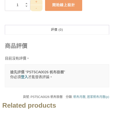
PST5CA0026
開始線上設計
帆
布
掛
曆
數
評價 (0)
量
商品評價
目前沒有評價。
搶先評價 “PST5CA0026 帆布掛曆”
你必須
登入
才能發表評論。
貨號:
PST5CA0026 帆布掛曆
分類:
帆布月曆
,
居家帆布月曆(p)
Related products