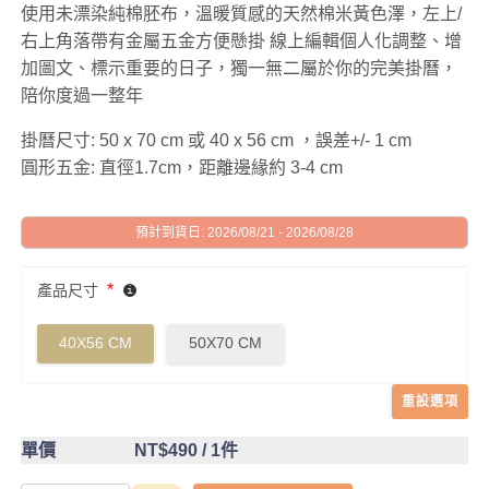
使用未漂染純棉胚布，溫暖質感的天然棉米黃色澤，左上/
右上角落帶有金屬五金方便懸掛 線上編輯個人化調整、增
加圖文、標示重要的日子，獨一無二屬於你的完美掛曆，
陪你度過一整年
掛曆尺寸: 50 x 70 cm 或 40 x 56 cm ，誤差+/- 1 cm
圓形五金: 直徑1.7cm，距離邊緣約 3-4 cm
預計到貨日: 2026/08/21 - 2026/08/28
*
產品尺寸
40X56 CM
50X70 CM
重設選項
單價
NT$490
/ 1件