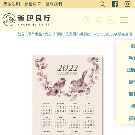
支援說明
願望清單
聯絡我們
首頁
/
所有產品
/
大尺寸印製
/
居家帆布月曆(p)
/ PST5CA0039 帆布掛曆
手
凸
超
壓
描