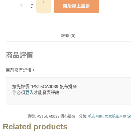
PST5CA0039
開始線上設計
帆
布
掛
曆
數
評價 (0)
量
商品評價
目前沒有評價。
搶先評價 “PST5CA0039 帆布掛曆”
你必須
登入
才能發表評論。
貨號:
PST5CA0039 帆布掛曆
分類:
帆布月曆
,
居家帆布月曆(p)
Related products