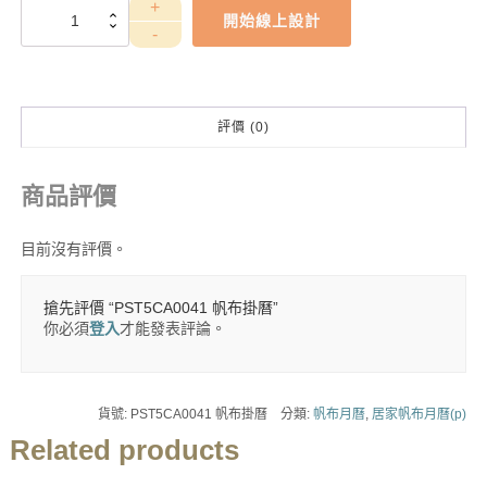
PST5CA0041
開始線上設計
帆
布
掛
曆
數
評價 (0)
量
商品評價
目前沒有評價。
搶先評價 “PST5CA0041 帆布掛曆”
你必須
登入
才能發表評論。
貨號:
PST5CA0041 帆布掛曆
分類:
帆布月曆
,
居家帆布月曆(p)
Related products