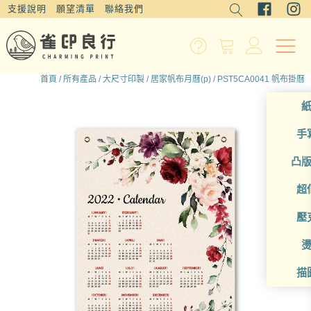
支援說明
願望清單
聯絡我們
首頁
/
所有產品
/
大尺寸印製
/
居家帆布月曆(p)
/ PST5CA0041 帆布掛曆
手
凸
超
壓
描