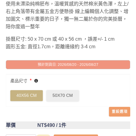
使用未漂染純棉胚布，溫暖質感的天然棉米黃色澤，左上/
右上角落帶有金屬五金方便懸掛 線上編輯個人化調整、增
加圖文、標示重要的日子，獨一無二屬於你的完美掛曆，
陪你度過一整年
掛曆尺寸: 50 x 70 cm 或 40 x 56 cm ，誤差+/- 1 cm
圓形五金: 直徑1.7cm，距離邊緣約 3-4 cm
預計到貨日: 2026/08/20 - 2026/08/27
*
產品尺寸
40X56 CM
50X70 CM
重設選項
單價
NT$490
/ 1件