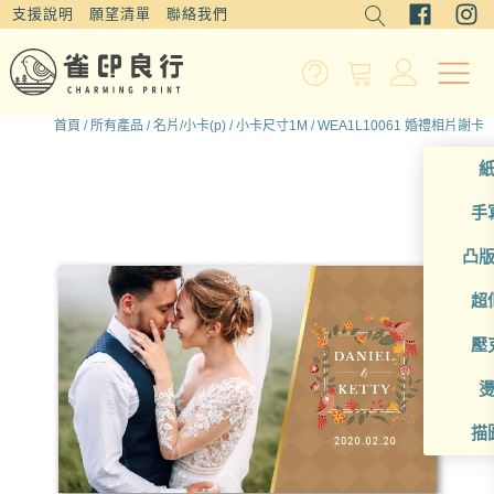
支援說明
願望清單
聯絡我們
首頁
/
所有產品
/
名片/小卡(p)
/
小卡尺寸1M
/ WEA1L10061 婚禮相片謝卡
手
凸
超
壓
描