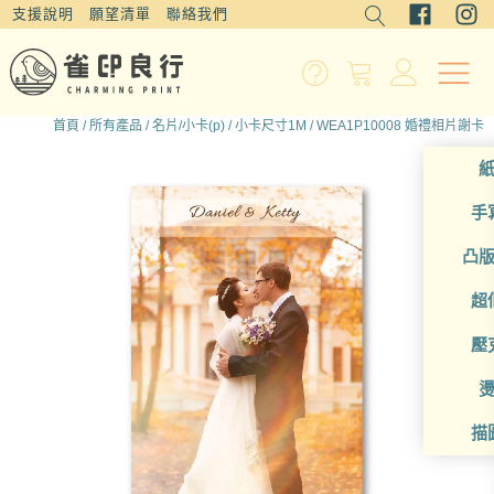
支援說明
願望清單
聯絡我們
首頁
/
所有產品
/
名片/小卡(p)
/
小卡尺寸1M
/ WEA1P10008 婚禮相片謝卡
手
凸
超
壓
描