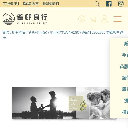
支援說明
願望清單
聯絡我們
首頁
/
所有產品
/
名片/小卡(p)
/
小卡尺寸W54H180
/ WEA1L20025L 婚禮相片謝
卡
手
凸
超
壓
描