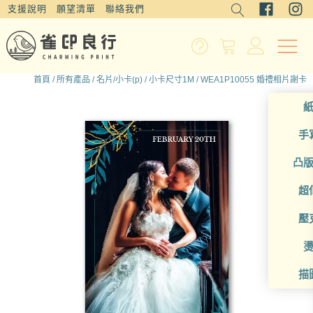
支援說明
願望清單
聯絡我們
首頁
/
所有產品
/
名片/小卡(p)
/
小卡尺寸1M
/ WEA1P10055 婚禮相片謝卡
手
凸
超
壓
描