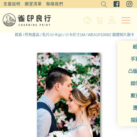
支援說明
願望清單
聯絡我們
首頁
/
所有產品
/
名片/小卡(p)
/
小卡尺寸1M
/ WEA1P10082 婚禮相片謝卡
手
凸
超
壓
描